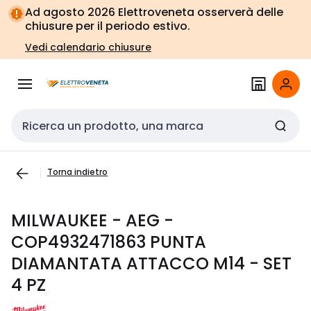
Vai alla
Vai
Ad agosto 2026 Elettroveneta osserverà delle
navigazione
alla
chiusure per il periodo estivo.
pagina
Vedi calendario chiusure
Cerca input
Torna indietro
MILWAUKEE - AEG -
COP4932471863 PUNTA
DIAMANTATA ATTACCO M14 - SET
4 PZ