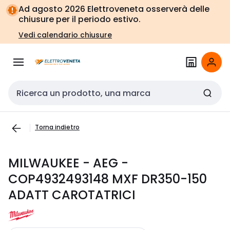
Vai alla
Vai
Ad agosto 2026 Elettroveneta osserverà delle
navigazione
alla
chiusure per il periodo estivo.
pagina
Vedi calendario chiusure
Cerca input
Torna indietro
MILWAUKEE - AEG -
COP4932493148 MXF DR350-150
ADATT CAROTATRICI