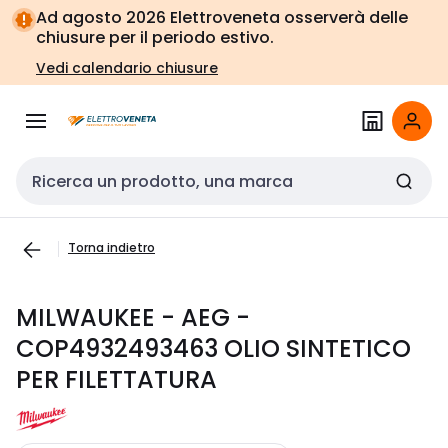
Vai alla
Vai
Ad agosto 2026 Elettroveneta osserverà delle
navigazione
alla
chiusure per il periodo estivo.
pagina
Vedi calendario chiusure
Cerca input
Torna indietro
MILWAUKEE - AEG -
COP4932493463 OLIO SINTETICO
PER FILETTATURA