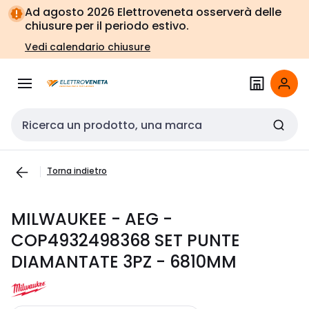
Vai alla
Vai
Ad agosto 2026 Elettroveneta osserverà delle
navigazione
alla
chiusure per il periodo estivo.
pagina
Vedi calendario chiusure
Cerca input
Torna indietro
MILWAUKEE - AEG -
COP4932498368 SET PUNTE
DIAMANTATE 3PZ - 6810MM