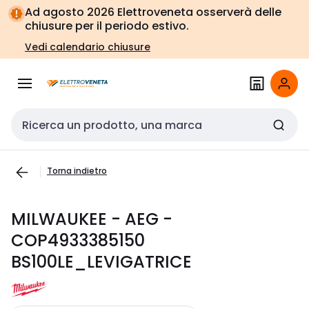
Vai alla
Vai
Ad agosto 2026 Elettroveneta osserverà delle
navigazione
alla
chiusure per il periodo estivo.
pagina
Vedi calendario chiusure
Cerca input
Torna indietro
MILWAUKEE - AEG -
COP4933385150
BS100LE_LEVIGATRICE