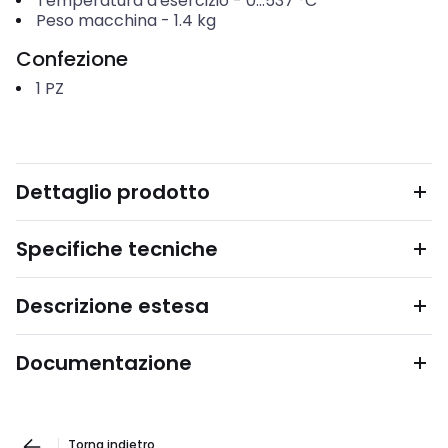
Temperatura d'esercizio
-
0...537
°C
Peso macchina
-
1.4
kg
Confezione
1
PZ
Dettaglio prodotto
Specifiche tecniche
Descrizione estesa
Documentazione
Torna indietro