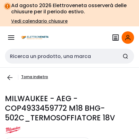
Vai alla
Vai
Ad agosto 2026 Elettroveneta osserverà delle
navigazione
alla
chiusure per il periodo estivo.
pagina
Vedi calendario chiusure
Cerca input
Torna indietro
MILWAUKEE - AEG -
COP4933459772 M18 BHG-
502C_TERMOSOFFIATORE 18V