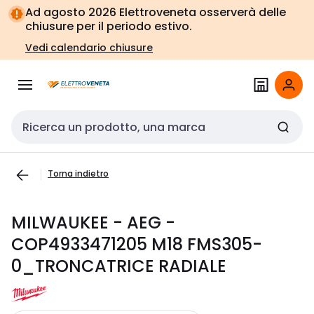
Vai alla
Vai
Ad agosto 2026 Elettroveneta osserverà delle
navigazione
alla
chiusure per il periodo estivo.
pagina
Vedi calendario chiusure
Cerca input
Torna indietro
MILWAUKEE - AEG -
COP4933471205 M18 FMS305-
0_TRONCATRICE RADIALE