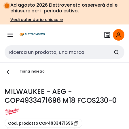
Vai alla
Vai
Ad agosto 2026 Elettroveneta osserverà delle
navigazione
alla
chiusure per il periodo estivo.
pagina
Vedi calendario chiusure
Cerca input
Torna indietro
MILWAUKEE - AEG -
COP4933471696 M18 FCOS230-0
copia
Cod. prodotto COP4933471696