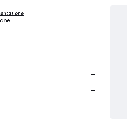
entazione
ione