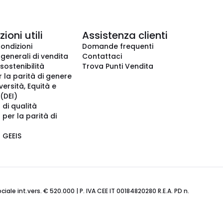
ioni utili
Assistenza clienti
condizioni
Domande frequenti
 generali di vendita
Contattaci
 sostenibilità
Trova Punti Vendita
r la parità di genere
iversità, Equità e
(DEI)
 di qualità
 per la parità di
o GEEIS
ale int.vers. € 520.000 | P. IVA CEE IT 00184820280 R.E.A. PD n.