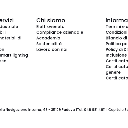
ervizi
Chi siamo
Informaz
dustriale
Elettroveneta
Termini e 
ili
Compliance aziendale
Condizioni
ateriali di
Accademia
Bilancio di
Sostenibilità
Politica pe
ion
Lavora con noi
Policy di D
smart lighting
Inclusione 
sse
Certificato
Certificato
genere
Certificat
 Navigazione Interna, 48 - 35129 Padova |Tel. 049 981 4611 | Capitale Soci