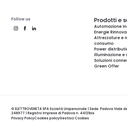
Follow us
Prodotti e s
Automazione In
Energie Rinnovab
Attrezzature e m
consumo
Power distribut
Illuminazione e 
Soluzioni conne
Green Offer
© ELETTROVENETA SPA Società Unipersonale | Sede: Padova Viale della
248977 | Registro Imprese di Padova n. 44121bis
Privacy Policy
Cookies policy
Gestisci Cookies