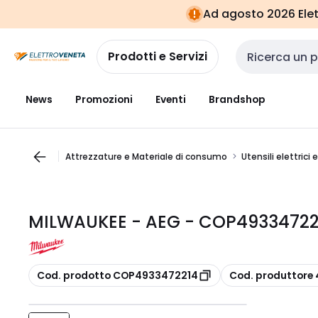
Vai alla
Vai
Ad agosto 2026 Elett
navigazione
alla
pagina
Prodotti e Servizi
Cerca input
News
Promozioni
Eventi
Brandshop
Attrezzature e Materiale di consumo
Utensili elettrici 
MILWAUKEE - AEG - COP49334722
copia
copia
Cod. prodotto COP4933472214
Cod. produttore