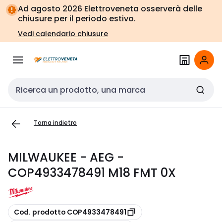
Vai alla
Vai
Ad agosto 2026 Elettroveneta osserverà delle
navigazione
alla
chiusure per il periodo estivo.
pagina
Vedi calendario chiusure
Cerca input
Torna indietro
MILWAUKEE - AEG -
COP4933478491 M18 FMT 0X
copia
Cod. prodotto COP4933478491