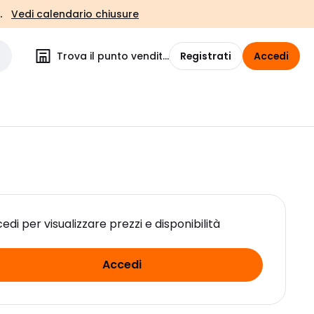
.
Vedi calendario chiusure
Trova il punto vendita
Registrati
Accedi
edi per visualizzare prezzi e disponibilità
Accedi