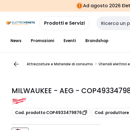
Vai alla
Vai
Ad agosto 2026 Elett
navigazione
alla
pagina
Prodotti e Servizi
Cerca input
News
Promozioni
Eventi
Brandshop
Attrezzature e Materiale di consumo
Utensili elettrici 
MILWAUKEE - AEG - COP49334798
copia
copia
Cod. prodotto COP4933479876
Cod. produttor