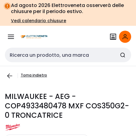
Vai alla
Vai
Ad agosto 2026 Elettroveneta osserverà delle
navigazione
alla
chiusure per il periodo estivo.
pagina
Vedi calendario chiusure
Cerca input
Torna indietro
MILWAUKEE - AEG -
COP4933480478 MXF COS350G2-
0 TRONCATRICE