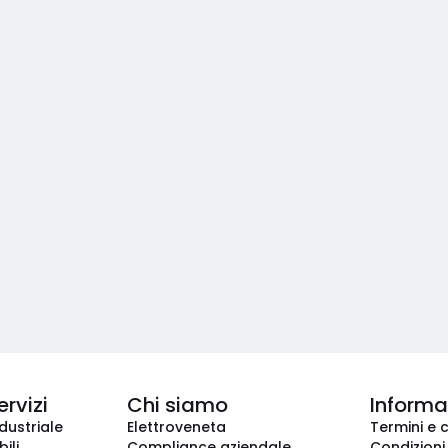
ervizi
Chi siamo
Informaz
dustriale
Elettroveneta
Termini e 
ili
Compliance aziendale
Condizioni