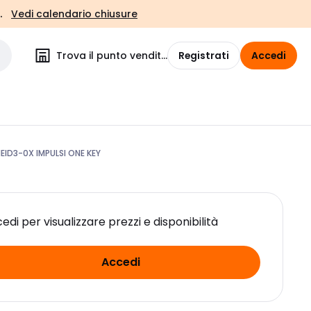
.
Vedi calendario chiusure
Trova il punto vendita
Registrati
Accedi
ID3-0X IMPULSI ONE KEY
edi per visualizzare prezzi e disponibilità
Accedi