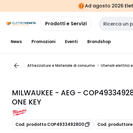
Vai alla
Vai
Ad agosto 2026 Elett
navigazione
alla
pagina
Prodotti e Servizi
Cerca input
News
Promozioni
Eventi
Brandshop
Attrezzature e Materiale di consumo
Utensili elettrici 
MILWAUKEE - AEG - COP49334928
ONE KEY
copia
copia
Cod. prodotto COP4933492800
Cod. produttor