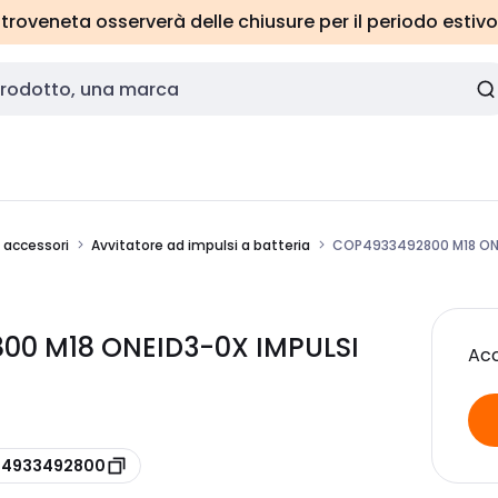
roveneta osserverà delle chiusure per il periodo estivo
e accessori
Avvitatore ad impulsi a batteria
COP4933492800 M18 ONE
00 M18 ONEID3-0X IMPULSI
Acc
e 4933492800