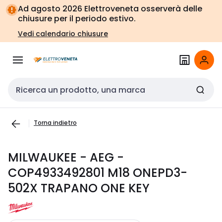
Vai alla
Vai
Ad agosto 2026 Elettroveneta osserverà delle
navigazione
alla
chiusure per il periodo estivo.
pagina
Vedi calendario chiusure
Cerca input
Torna indietro
MILWAUKEE - AEG -
COP4933492801 M18 ONEPD3-
502X TRAPANO ONE KEY