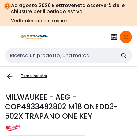
Vai alla
Vai
Ad agosto 2026 Elettroveneta osserverà delle
navigazione
alla
chiusure per il periodo estivo.
pagina
Vedi calendario chiusure
Cerca input
Torna indietro
MILWAUKEE - AEG -
COP4933492802 M18 ONEDD3-
502X TRAPANO ONE KEY