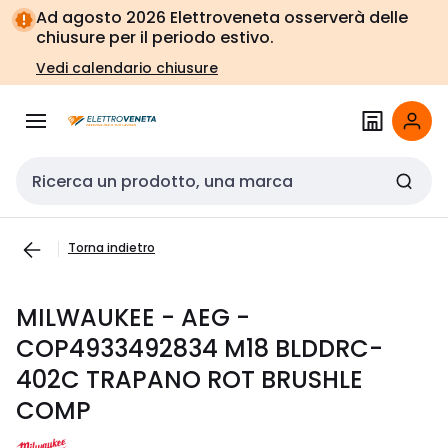
Vai alla
Vai
Ad agosto 2026 Elettroveneta osserverà delle
navigazione
alla
chiusure per il periodo estivo.
pagina
Vedi calendario chiusure
Cerca input
Torna indietro
MILWAUKEE - AEG -
COP4933492834 M18 BLDDRC-
402C TRAPANO ROT BRUSHLE
COMP