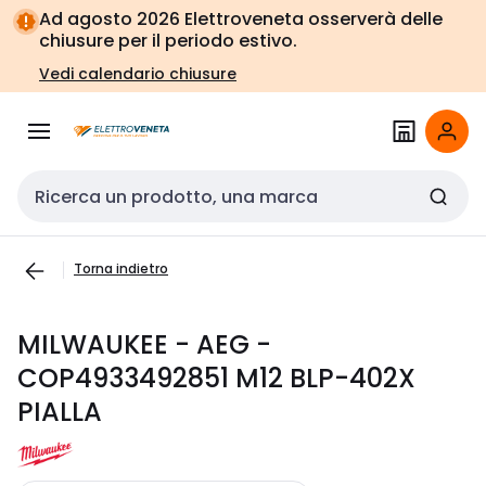
Vai alla
Vai
Ad agosto 2026 Elettroveneta osserverà delle
navigazione
alla
chiusure per il periodo estivo.
pagina
Vedi calendario chiusure
Cerca input
Torna indietro
MILWAUKEE - AEG -
COP4933492851 M12 BLP-402X
PIALLA