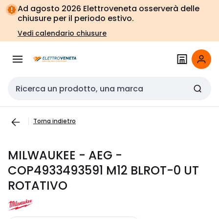
Vai alla
Vai
Ad agosto 2026 Elettroveneta osserverà delle
navigazione
alla
chiusure per il periodo estivo.
pagina
Vedi calendario chiusure
Cerca input
Torna indietro
MILWAUKEE - AEG -
COP4933493591 M12 BLROT-0 UT
ROTATIVO