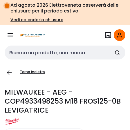
Vai alla
Vai
Ad agosto 2026 Elettroveneta osserverà delle
navigazione
alla
chiusure per il periodo estivo.
pagina
Vedi calendario chiusure
Cerca input
Torna indietro
MILWAUKEE - AEG -
COP4933498253 M18 FROS125-0B
LEVIGATRICE