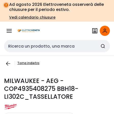
Vai alla
Vai
Ad agosto 2026 Elettroveneta osserverà delle
navigazione
alla
chiusure per il periodo estivo.
pagina
Vedi calendario chiusure
Cerca input
Torna indietro
MILWAUKEE - AEG -
COP4935408275 BBH18-
LI302C_TASSELLATORE