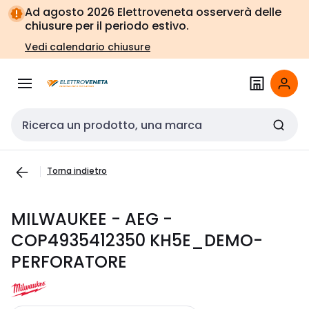
Vai alla
Vai
Ad agosto 2026 Elettroveneta osserverà delle
navigazione
alla
chiusure per il periodo estivo.
pagina
Vedi calendario chiusure
Cerca input
Torna indietro
MILWAUKEE - AEG -
COP4935412350 KH5E_DEMO-
PERFORATORE