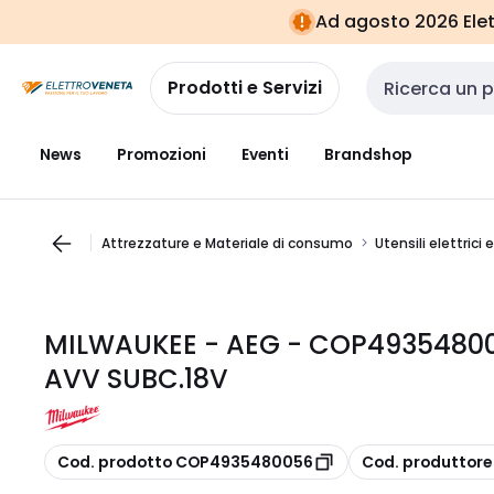
Vai alla
Vai
Ad agosto 2026 Elett
navigazione
alla
pagina
Prodotti e Servizi
Cerca input
News
Promozioni
Eventi
Brandshop
Attrezzature e Materiale di consumo
Utensili elettrici 
MILWAUKEE - AEG - COP49354800
AVV SUBC.18V
copia
copia
Cod. prodotto COP4935480056
Cod. produttor