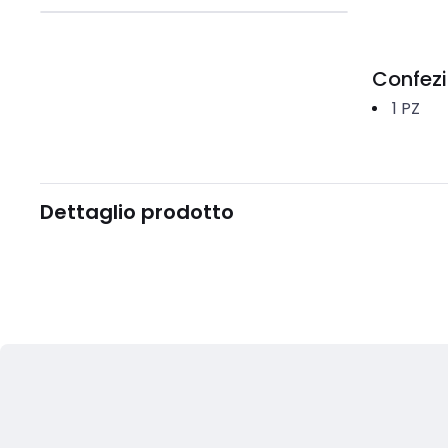
Confez
1
PZ
Dettaglio prodotto