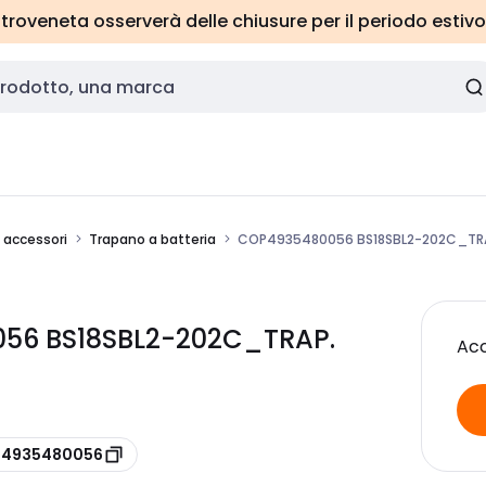
roveneta osserverà delle chiusure per il periodo estivo
e accessori
Trapano a batteria
COP4935480056 BS18SBL2-202C_TRA
56 BS18SBL2-202C_TRAP.
Acc
e 4935480056