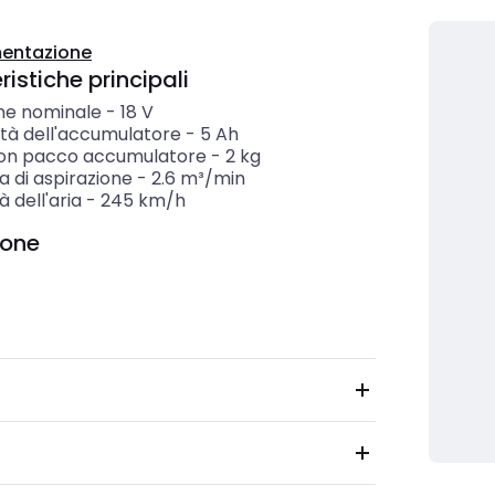
entazione
istiche principali
ne nominale
-
18
V
tà dell'accumulatore
-
5
Ah
on pacco accumulatore
-
2
kg
 di aspirazione
-
2.6
m³/min
à dell'aria
-
245
km/h
ione