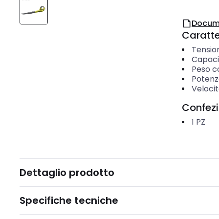
Docum
Caratter
Tensio
Capaci
Peso c
Potenza
Velocit
Confez
1
PZ
Dettaglio prodotto
Specifiche tecniche