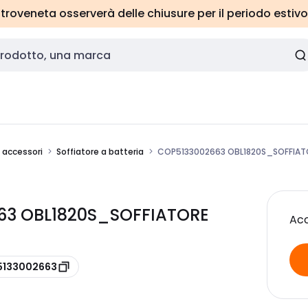
roveneta osserverà delle chiusure per il periodo estivo
e accessori
Soffiatore a batteria
COP5133002663 OBL1820S_SOFFIAT
63 OBL1820S_SOFFIATORE
Acc
 5133002663