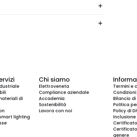
ervizi
Chi siamo
Informaz
dustriale
Elettroveneta
Termini e 
ili
Compliance aziendale
Condizioni
ateriali di
Accademia
Bilancio di
Sostenibilità
Politica pe
ion
Lavora con noi
Policy di D
smart lighting
Inclusione 
sse
Certificato
Certificato
genere