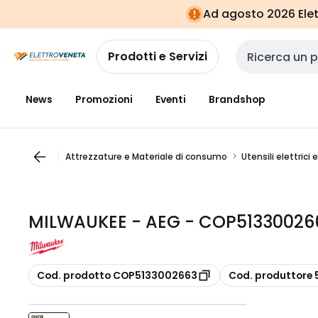
Vai alla
Vai
Ad agosto 2026 Elett
navigazione
alla
pagina
Prodotti e Servizi
Cerca input
News
Promozioni
Eventi
Brandshop
Attrezzature e Materiale di consumo
Utensili elettrici 
MILWAUKEE - AEG - COP51330026
copia
copia
Cod. prodotto COP5133002663
Cod. produttore