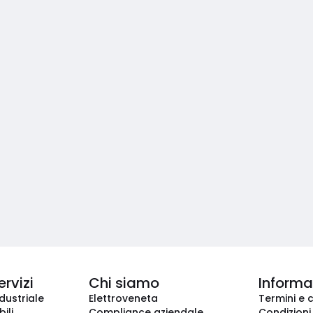
ervizi
Chi siamo
Informaz
dustriale
Elettroveneta
Termini e 
ili
Compliance aziendale
Condizioni