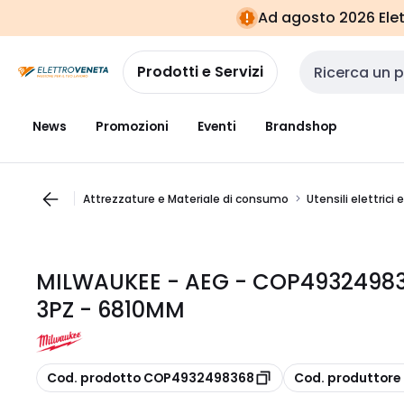
Vai alla
Vai
Ad agosto 2026 Elett
navigazione
alla
pagina
Prodotti e Servizi
Cerca input
News
Promozioni
Eventi
Brandshop
Attrezzature e Materiale di consumo
Utensili elettrici 
MILWAUKEE - AEG - COP4932498
3PZ - 6810MM
copia
copia
Cod. prodotto COP4932498368
Cod. produttor