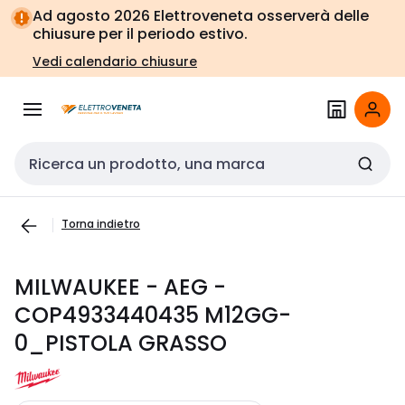
Vai alla
Vai
Ad agosto 2026 Elettroveneta osserverà delle
navigazione
alla
chiusure per il periodo estivo.
pagina
Vedi calendario chiusure
Cerca input
Torna indietro
MILWAUKEE - AEG -
COP4933440435 M12GG-
0_PISTOLA GRASSO