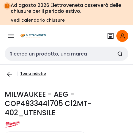
Vai alla
Vai
Ad agosto 2026 Elettroveneta osserverà delle
navigazione
alla
chiusure per il periodo estivo.
pagina
Vedi calendario chiusure
Cerca input
Torna indietro
MILWAUKEE - AEG -
COP4933441705 C12MT-
402_UTENSILE