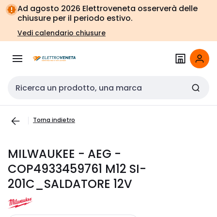
Vai alla
Vai
Ad agosto 2026 Elettroveneta osserverà delle
navigazione
alla
chiusure per il periodo estivo.
pagina
Vedi calendario chiusure
Cerca input
Torna indietro
MILWAUKEE - AEG -
COP4933459761 M12 SI-
201C_SALDATORE 12V