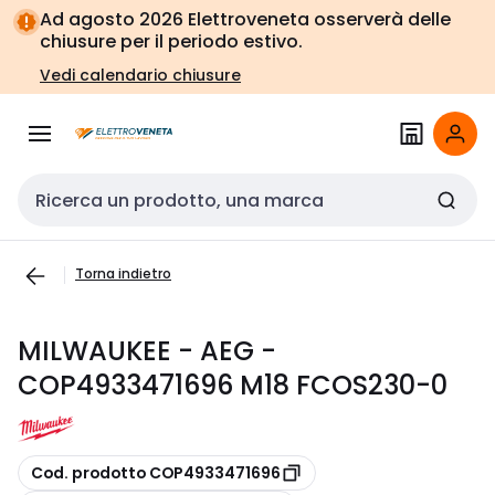
Vai alla
Vai
Ad agosto 2026 Elettroveneta osserverà delle
navigazione
alla
chiusure per il periodo estivo.
pagina
Vedi calendario chiusure
Cerca input
Torna indietro
MILWAUKEE - AEG -
COP4933471696 M18 FCOS230-0
copia
Cod. prodotto COP4933471696