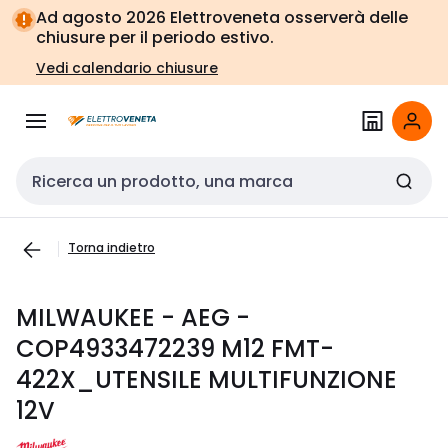
Vai alla
Vai
Ad agosto 2026 Elettroveneta osserverà delle
navigazione
alla
chiusure per il periodo estivo.
pagina
Vedi calendario chiusure
Cerca input
Torna indietro
MILWAUKEE - AEG -
COP4933472239 M12 FMT-
422X_UTENSILE MULTIFUNZIONE
12V