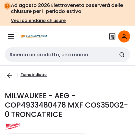
Vai alla
Vai
Ad agosto 2026 Elettroveneta osserverà delle
navigazione
alla
chiusure per il periodo estivo.
pagina
Vedi calendario chiusure
Cerca input
Torna indietro
MILWAUKEE - AEG -
COP4933480478 MXF COS350G2-
0 TRONCATRICE