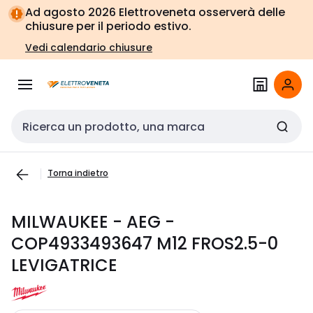
Vai alla
Vai
Ad agosto 2026 Elettroveneta osserverà delle
navigazione
alla
chiusure per il periodo estivo.
pagina
Vedi calendario chiusure
Cerca input
Torna indietro
MILWAUKEE - AEG -
COP4933493647 M12 FROS2.5-0
LEVIGATRICE