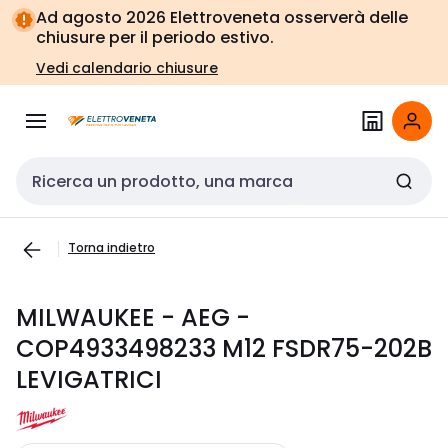
Vai alla
Vai
Ad agosto 2026 Elettroveneta osserverà delle
navigazione
alla
chiusure per il periodo estivo.
pagina
Vedi calendario chiusure
Cerca input
Torna indietro
MILWAUKEE - AEG -
COP4933498233 M12 FSDR75-202B
LEVIGATRICI