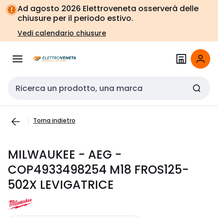
Vai alla
Vai
Ad agosto 2026 Elettroveneta osserverà delle
navigazione
alla
chiusure per il periodo estivo.
pagina
Vedi calendario chiusure
Cerca input
Torna indietro
MILWAUKEE - AEG -
COP4933498254 M18 FROS125-
502X LEVIGATRICE