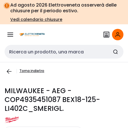
Vai alla
Vai
Ad agosto 2026 Elettroveneta osserverà delle
navigazione
alla
chiusure per il periodo estivo.
pagina
Vedi calendario chiusure
Cerca input
Torna indietro
MILWAUKEE - AEG -
COP4935451087 BEX18-125-
LI402C_SMERIGL.