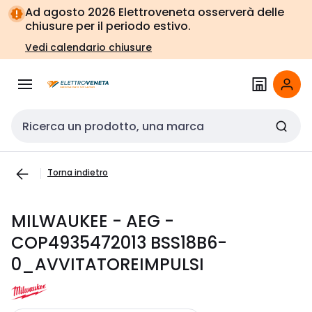
Vai alla
Vai
Ad agosto 2026 Elettroveneta osserverà delle
navigazione
alla
chiusure per il periodo estivo.
pagina
Vedi calendario chiusure
Cerca input
Torna indietro
MILWAUKEE - AEG -
COP4935472013 BSS18B6-
0_AVVITATOREIMPULSI