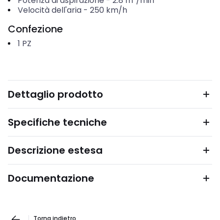
Potenza di aspirazione
-
2.8
m³/min
Velocità dell'aria
-
250
km/h
Confezione
1
PZ
Dettaglio prodotto
Specifiche tecniche
Descrizione estesa
Documentazione
Torna indietro