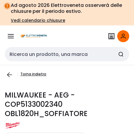
Vai alla
Vai
Ad agosto 2026 Elettroveneta osserverà delle
navigazione
alla
chiusure per il periodo estivo.
pagina
Vedi calendario chiusure
Cerca input
Torna indietro
MILWAUKEE - AEG -
COP5133002340
OBL1820H_SOFFIATORE