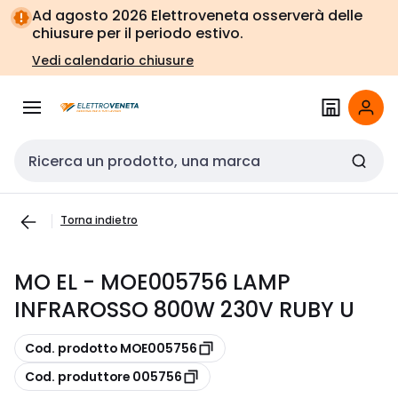
Vai alla
Vai
Ad agosto 2026 Elettroveneta osserverà delle
navigazione
alla
chiusure per il periodo estivo.
pagina
Vedi calendario chiusure
Cerca input
Torna indietro
MO EL - MOE005756 LAMP
INFRAROSSO 800W 230V RUBY U
copia
Cod. prodotto MOE005756
copia
Cod. produttore 005756