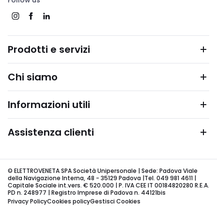
Follow us
Prodotti e servizi
Chi siamo
Informazioni utili
Assistenza clienti
© ELETTROVENETA SPA Società Unipersonale | Sede: Padova Viale
della Navigazione Interna, 48 - 35129 Padova |Tel. 049 981 4611 |
Capitale Sociale int.vers. € 520.000 | P. IVA CEE IT 00184820280 R.E.A.
PD n. 248977 | Registro Imprese di Padova n. 44121bis
Privacy Policy
Cookies policy
Gestisci Cookies