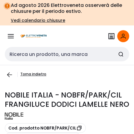
Vai alla
Vai
Ad agosto 2026 Elettroveneta osserverà delle
navigazione
alla
chiusure per il periodo estivo.
pagina
Vedi calendario chiusure
Cerca input
Torna indietro
NOBILE ITALIA - NOBFR/PARK/CIL
FRANGILUCE DODICI LAMELLE NERO
copia
Cod. prodotto NOBFR/PARK/CIL