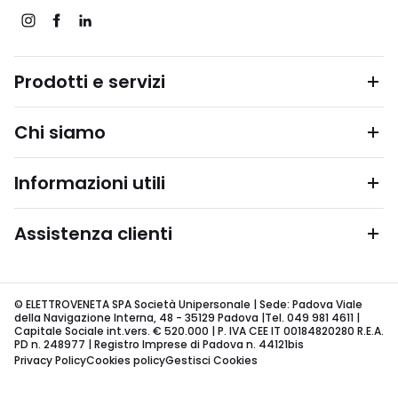
Prodotti e servizi
Chi siamo
Informazioni utili
Assistenza clienti
© ELETTROVENETA SPA Società Unipersonale | Sede: Padova Viale
della Navigazione Interna, 48 - 35129 Padova |Tel. 049 981 4611 |
Capitale Sociale int.vers. € 520.000 | P. IVA CEE IT 00184820280 R.E.A.
PD n. 248977 | Registro Imprese di Padova n. 44121bis
Privacy Policy
Cookies policy
Gestisci Cookies