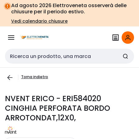
Vai alla
Vai
Ad agosto 2026 Elettroveneta osserverà delle
navigazione
alla
chiusure per il periodo estivo.
pagina
Vedi calendario chiusure
Cerca input
Torna indietro
NVENT ERICO - ERI584020
CINGHIA PERFORATA BORDO
ARROTONDAT,12X0,