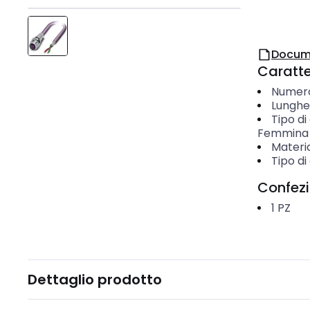
Docum
Caratter
Numero 
Lunghe
Tipo di
Femmina 
Materi
Tipo di
Confez
1
PZ
Dettaglio prodotto