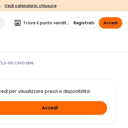
.
Vedi calendario chiusure
Trova il punto vendita
Registrati
Accedi
2,0-910 CAVO SENS
edi per visualizzare prezzi e disponibilità
Accedi