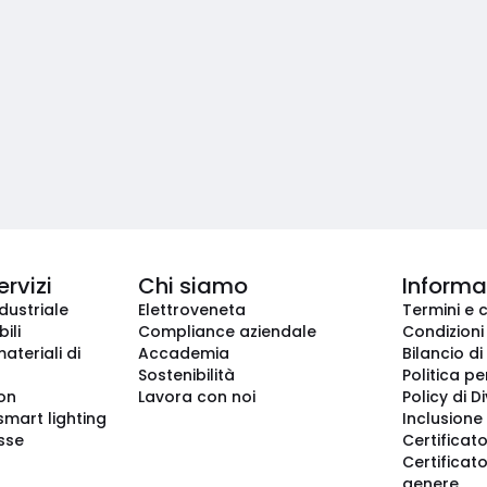
ervizi
Chi siamo
Informaz
dustriale
Elettroveneta
Termini e 
ili
Compliance aziendale
Condizioni
ateriali di
Accademia
Bilancio di
Sostenibilità
Politica pe
ion
Lavora con noi
Policy di D
smart lighting
Inclusione 
sse
Certificato
Certificato
genere