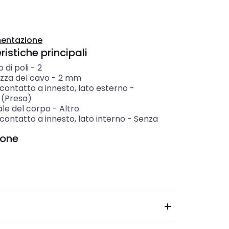
entazione
istiche principali
di poli
-
2
zza del cavo
-
2
mm
 contatto a innesto, lato esterno
-
(Presa)
ale del corpo
-
Altro
 contatto a innesto, lato interno
-
Senza
ione