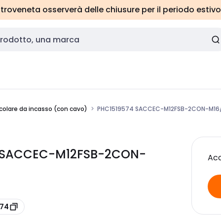
roveneta osserverà delle chiusure per il periodo estivo
colare da incasso (con cavo)
PHC1519574 SACCEC-M12FSB-2CON-M16/
4 SACCEC-M12FSB-2CON-
Acc
574