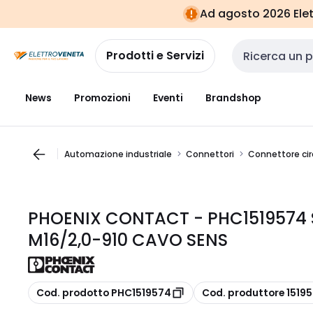
Vai alla
Vai
Ad agosto 2026 Elett
navigazione
alla
pagina
Prodotti e Servizi
Cerca input
News
Promozioni
Eventi
Brandshop
Automazione industriale
Connettori
Connettore cir
PHOENIX CONTACT - PHC151957
M16/2,0-910 CAVO SENS
copia
copia
Cod. prodotto PHC1519574
Cod. produttore 1519