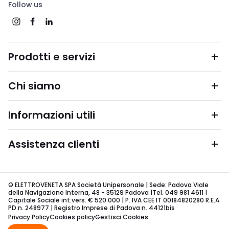
Follow us
Prodotti e servizi
Chi siamo
Informazioni utili
Assistenza clienti
© ELETTROVENETA SPA Società Unipersonale | Sede: Padova Viale
della Navigazione Interna, 48 - 35129 Padova |Tel. 049 981 4611 |
Capitale Sociale int.vers. € 520.000 | P. IVA CEE IT 00184820280 R.E.A.
PD n. 248977 | Registro Imprese di Padova n. 44121bis
Privacy Policy
Cookies policy
Gestisci Cookies