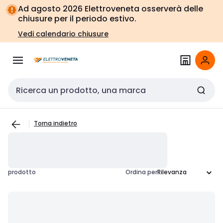
Vai alla
Vai
Ad agosto 2026 Elettroveneta osserverà delle
navigazione
alla
chiusure per il periodo estivo.
pagina
Vedi calendario chiusure
Cerca input
Torna indietro
prodotto
Ordina per