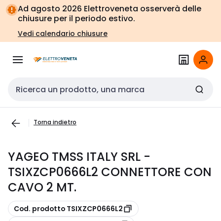
Vai alla
Vai
Ad agosto 2026 Elettroveneta osserverà delle
navigazione
alla
chiusure per il periodo estivo.
pagina
Vedi calendario chiusure
Cerca input
Torna indietro
YAGEO TMSS ITALY SRL -
TSIXZCP0666L2 CONNETTORE CON
CAVO 2 MT.
copia
Cod. prodotto TSIXZCP0666L2