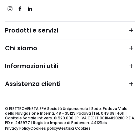
Prodotti e servizi
Chi siamo
Informazioni utili
Assistenza clienti
© ELETTROVENETA SPA Società Unipersonale | Sede: Padova Viale
della Navigazione Interna, 48 - 35129 Padova |Tel. 049 981 4611 |
Capitale Sociale int.vers. € 520.000 | P. IVA CEE IT 00184820280 R.E.A.
PD n. 248977 | Registro Imprese di Padova n. 44121bis
Privacy Policy
Cookies policy
Gestisci Cookies