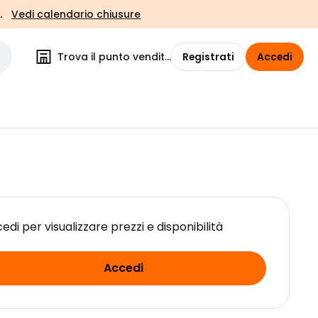
.
Vedi calendario chiusure
Trova il punto vendita
Registrati
Accedi
edi per visualizzare prezzi e disponibilità
Accedi