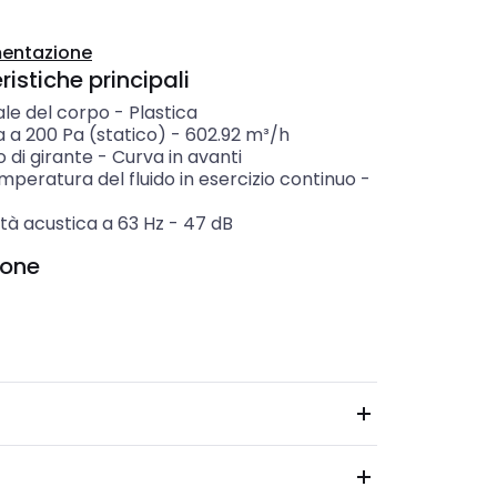
entazione
istiche principali
ale del corpo
-
Plastica
 a 200 Pa (statico)
-
602.92
m³/h
 di girante
-
Curva in avanti
peratura del fluido in esercizio continuo
-
tà acustica a 63 Hz
-
47
dB
ione