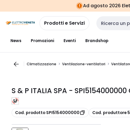
Vai alla
Vai
Ad agosto 2026 Elett
navigazione
alla
pagina
Prodotti e Servizi
Cerca input
News
Promozioni
Eventi
Brandshop
Climatizzazione
Ventilazione-ventilatori
Ventilator
S & P ITALIA SPA - SPI515400000
copia
copia
Cod. prodotto SPI5154000000
Cod. produttore