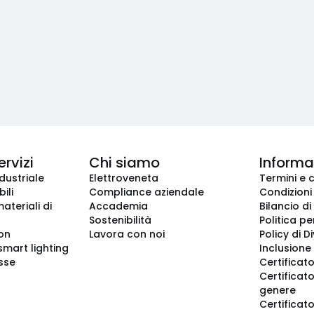
ervizi
Chi siamo
Informaz
dustriale
Elettroveneta
Termini e 
ili
Compliance aziendale
Condizioni
ateriali di
Accademia
Bilancio di
Sostenibilità
Politica pe
ion
Lavora con noi
Policy di D
smart lighting
Inclusione 
sse
Certificato
Certificato
genere
Certificat