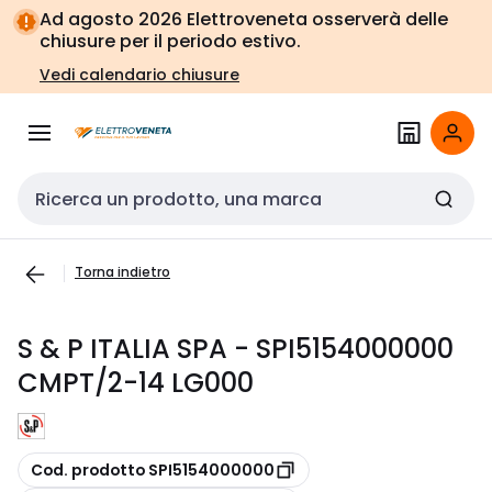
Vai alla
Vai
Ad agosto 2026 Elettroveneta osserverà delle
navigazione
alla
chiusure per il periodo estivo.
pagina
Vedi calendario chiusure
Cerca input
Torna indietro
S & P ITALIA SPA - SPI5154000000
CMPT/2-14 LG000
copia
Cod. prodotto SPI5154000000