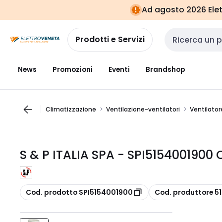
Vai alla
Vai
Ad agosto 2026 Elett
navigazione
alla
pagina
Prodotti e Servizi
Cerca input
News
Promozioni
Eventi
Brandshop
Climatizzazione
Ventilazione-ventilatori
Ventilator
S & P ITALIA SPA - SPI515400190
copia
copia
Cod. prodotto SPI5154001900
Cod. produttore 5