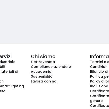
ervizi
Chi siamo
Informaz
dustriale
Elettroveneta
Termini e 
ili
Compliance aziendale
Condizioni
ateriali di
Accademia
Bilancio di
Sostenibilità
Politica pe
ion
Lavora con noi
Policy di D
smart lighting
Inclusione 
sse
Certificato
Certificato
genere
Certificat