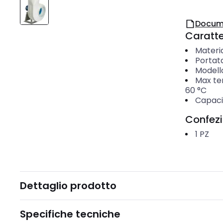
Docum
Caratter
Materi
Portata
Modello
Max tem
60
°C
Capaci
Confez
1
PZ
Dettaglio prodotto
Specifiche tecniche