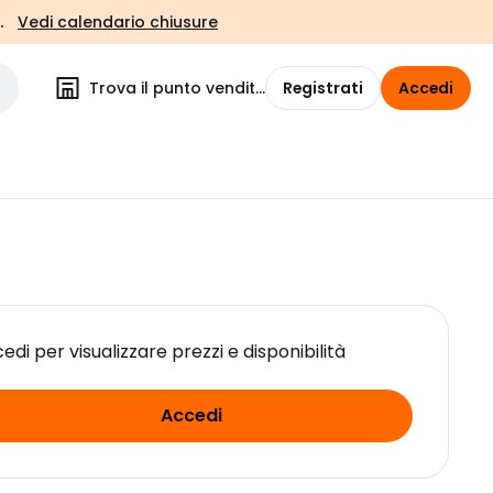
.
Vedi calendario chiusure
Trova il punto vendita
Registrati
Accedi
edi per visualizzare prezzi e disponibilità
Accedi