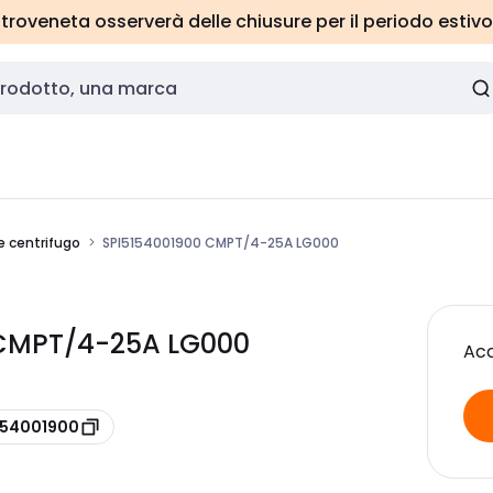
roveneta osserverà delle chiusure per il periodo estivo
e centrifugo
SPI5154001900 CMPT/4-25A LG000
0 CMPT/4-25A LG000
Acc
154001900