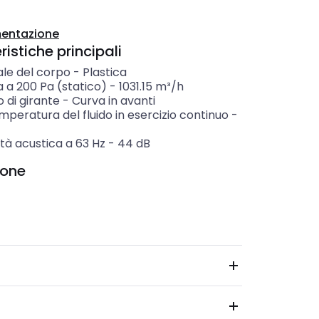
entazione
istiche principali
ale del corpo
-
Plastica
 a 200 Pa (statico)
-
1031.15
m³/h
 di girante
-
Curva in avanti
peratura del fluido in esercizio continuo
-
tà acustica a 63 Hz
-
44
dB
ione