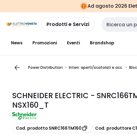
Vai alla
Vai
Ad agosto 2026 Elett
navigazione
alla
pagina
Prodotti e Servizi
Cerca input
News
Promozioni
Eventi
Brandshop
Power Distribution
Interr. aperti/scatolati e acc.
Bloc
SCHNEIDER ELECTRIC - SNRC166TM
NSX160_T
copia
copia
Cod. prodotto SNRC166TM160
Cod. produttore C