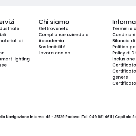
ervizi
Chi siamo
Informaz
dustriale
Elettroveneta
Termini e 
ili
Compliance aziendale
Condizioni
ateriali di
Accademia
Bilancio di
Sostenibilità
Politica pe
ion
Lavora con noi
Policy di D
smart lighting
Inclusione 
sse
Certificato
Certificato
genere
Certificat
 Navigazione Interna, 48 - 35129 Padova |Tel. 049 981 4611 | Capitale Soci