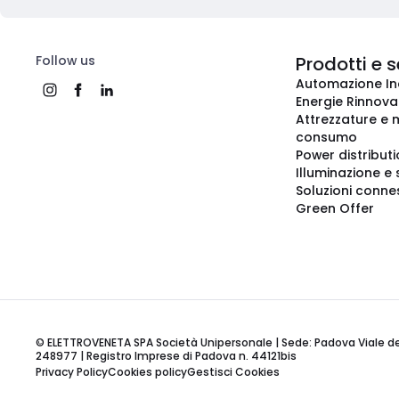
Follow us
Prodotti e s
Automazione In
Energie Rinnovab
Attrezzature e m
consumo
Power distribut
Illuminazione e 
Soluzioni conne
Green Offer
© ELETTROVENETA SPA Società Unipersonale | Sede: Padova Viale della
248977 | Registro Imprese di Padova n. 44121bis
Privacy Policy
Cookies policy
Gestisci Cookies