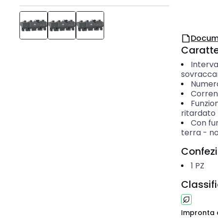
Docum
Caratter
Interva
sovracca
Numero 
Corren
Funzion
ritardato
Con fun
terra
-
n
Confez
1
PZ
Classif
Impronta 