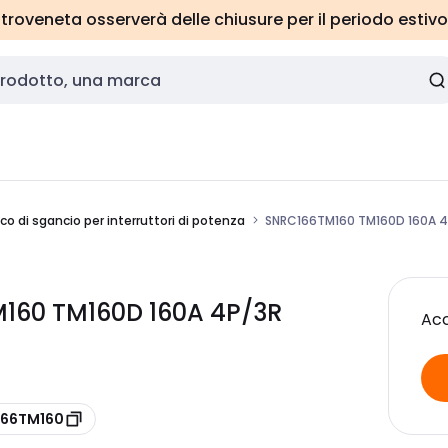
roveneta osserverà delle chiusure per il periodo estivo
co di sgancio per interruttori di potenza
SNRC166TM160 TM160D 160A 4
160 TM160D 160A 4P/3R
Acc
166TM160