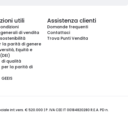
ioni utili
Assistenza clienti
condizioni
Domande frequenti
 generali di vendita
Contattaci
 sostenibilità
Trova Punti Vendita
r la parità di genere
iversità, Equità e
(DEI)
 di qualità
 per la parità di
o GEEIS
ale int.vers. € 520.000 | P. IVA CEE IT 00184820280 R.E.A. PD n.