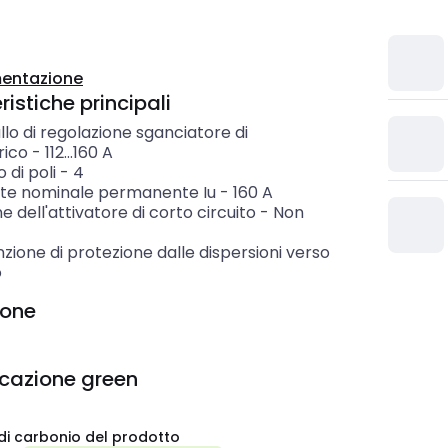
entazione
istiche principali
llo di regolazione sganciatore di
rico
-
112...160
A
di poli
-
4
te nominale permanente Iu
-
160
A
e dell'attivatore di corto circuito
-
Non
zione di protezione dalle dispersioni verso
o
ione
icazione green
di carbonio del prodotto