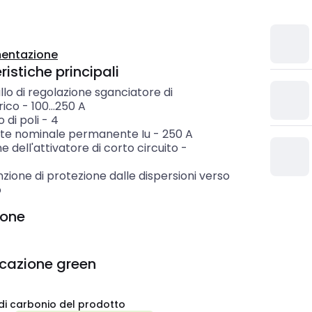
entazione
istiche principali
llo di regolazione sganciatore di
rico
-
100...250
A
di poli
-
4
te nominale permanente Iu
-
250
A
e dell'attivatore di corto circuito
-
zione di protezione dalle dispersioni verso
o
ione
icazione green
di carbonio del prodotto