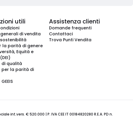
ioni utili
Assistenza clienti
condizioni
Domande frequenti
 generali di vendita
Contattaci
 sostenibilità
Trova Punti Vendita
r la parità di genere
iversità, Equità e
(DEI)
 di qualità
 per la parità di
o GEEIS
ale int.vers. € 520.000 | P. IVA CEE IT 00184820280 R.E.A. PD n.