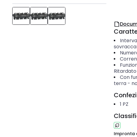
Docum
Caratter
Interva
sovracca
Numero 
Corren
Funzion
Ritardato
Con fun
terra
-
n
Confez
1
PZ
Classif
Impronta 