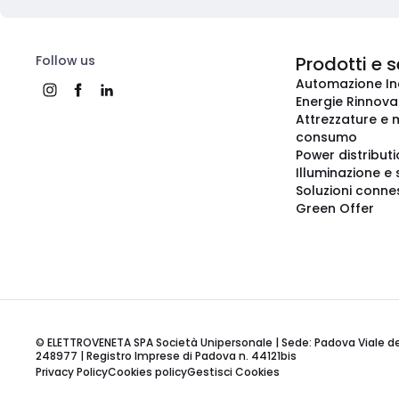
Follow us
Prodotti e s
Automazione In
Energie Rinnovab
Attrezzature e m
consumo
Power distribut
Illuminazione e 
Soluzioni conne
Green Offer
© ELETTROVENETA SPA Società Unipersonale | Sede: Padova Viale della
248977 | Registro Imprese di Padova n. 44121bis
Privacy Policy
Cookies policy
Gestisci Cookies