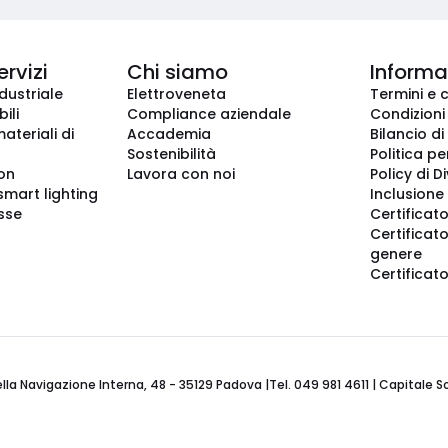
ervizi
Chi siamo
Informaz
dustriale
Elettroveneta
Termini e 
ili
Compliance aziendale
Condizioni
ateriali di
Accademia
Bilancio di
Sostenibilità
Politica pe
ion
Lavora con noi
Policy di D
smart lighting
Inclusione 
sse
Certificato
Certificato
genere
Certificat
 Navigazione Interna, 48 - 35129 Padova |Tel. 049 981 4611 | Capitale Soci