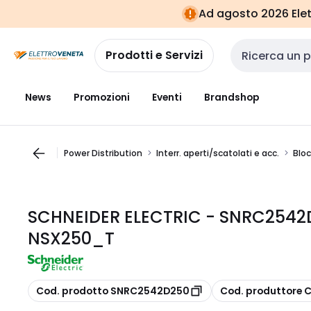
Vai alla
Vai
Ad agosto 2026 Elett
navigazione
alla
pagina
Prodotti e Servizi
Cerca input
News
Promozioni
Eventi
Brandshop
Power Distribution
Interr. aperti/scatolati e acc.
Bloc
SCHNEIDER ELECTRIC - SNRC2542
NSX250_T
copia
copia
Cod. prodotto SNRC2542D250
Cod. produttore