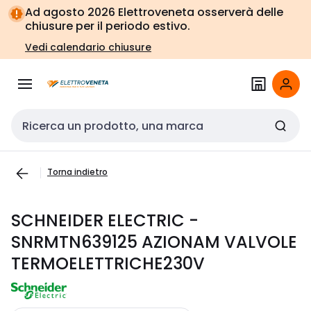
Vai alla
Vai
Ad agosto 2026 Elettroveneta osserverà delle
navigazione
alla
chiusure per il periodo estivo.
pagina
Vedi calendario chiusure
Cerca input
Torna indietro
SCHNEIDER ELECTRIC -
SNRMTN639125 AZIONAM VALVOLE
TERMOELETTRICHE230V