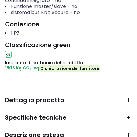
continua integrato
-
no
Funzione master/slave
-
no
sistema bus KNX Secure
-
no
Confezione
1
PZ
Classificazione green
Impronta di carbonio del prodotto
1805 Kg CO₂-eq
Dichiarazione del fornitore
Dettaglio prodotto
Specifiche tecniche
Descrizione estesa