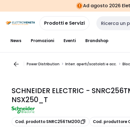
Vai alla
Vai
Ad agosto 2026 Elett
navigazione
alla
pagina
Prodotti e Servizi
Cerca input
News
Promozioni
Eventi
Brandshop
Power Distribution
Interr. aperti/scatolati e acc.
Bloc
SCHNEIDER ELECTRIC - SNRC256T
NSX250_T
copia
copia
Cod. prodotto SNRC256TM200
Cod. produttore