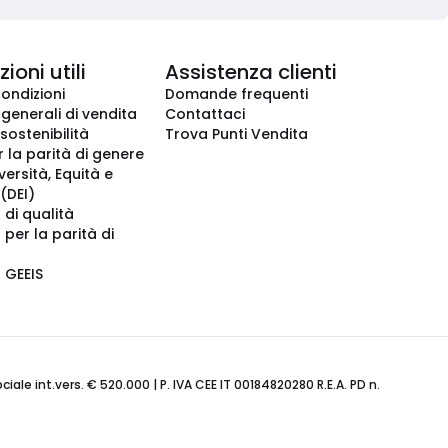
ioni utili
Assistenza clienti
condizioni
Domande frequenti
 generali di vendita
Contattaci
 sostenibilità
Trova Punti Vendita
r la parità di genere
iversità, Equità e
(DEI)
 di qualità
 per la parità di
o GEEIS
ale int.vers. € 520.000 | P. IVA CEE IT 00184820280 R.E.A. PD n.