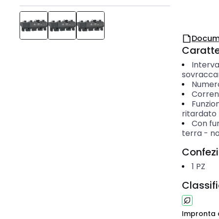
Docum
Caratter
Interva
sovracca
Numero 
Corren
Funzion
ritardato
Con fun
terra
-
n
Confez
1
PZ
Classif
Impronta 