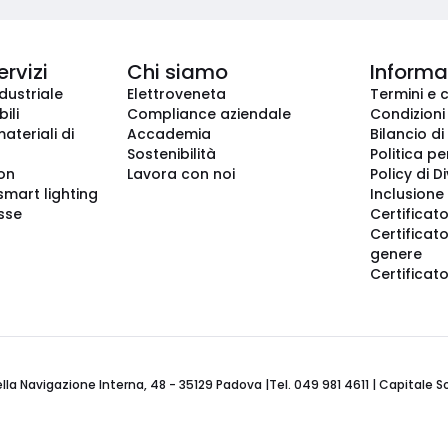
ervizi
Chi siamo
Informaz
dustriale
Elettroveneta
Termini e 
ili
Compliance aziendale
Condizioni
ateriali di
Accademia
Bilancio di
Sostenibilità
Politica pe
ion
Lavora con noi
Policy di D
smart lighting
Inclusione 
sse
Certificato
Certificato
genere
Certificat
 Navigazione Interna, 48 - 35129 Padova |Tel. 049 981 4611 | Capitale Soci