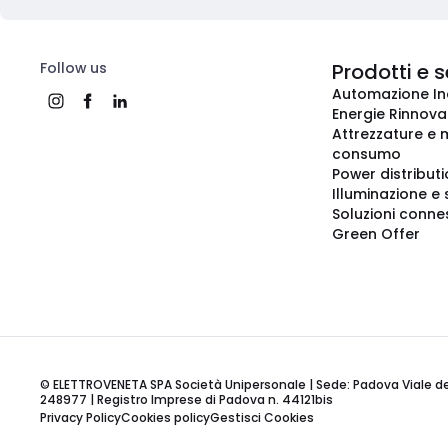
Follow us
Prodotti e s
Automazione In
Energie Rinnovab
Attrezzature e m
consumo
Power distribut
Illuminazione e 
Soluzioni conne
Green Offer
© ELETTROVENETA SPA Società Unipersonale | Sede: Padova Viale della
248977 | Registro Imprese di Padova n. 44121bis
Privacy Policy
Cookies policy
Gestisci Cookies