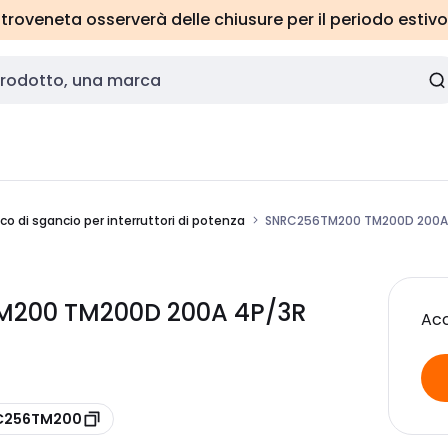
roveneta osserverà delle chiusure per il periodo estivo
co di sgancio per interruttori di potenza
SNRC256TM200 TM200D 200A
M200 TM200D 200A 4P/3R
Acc
 C256TM200