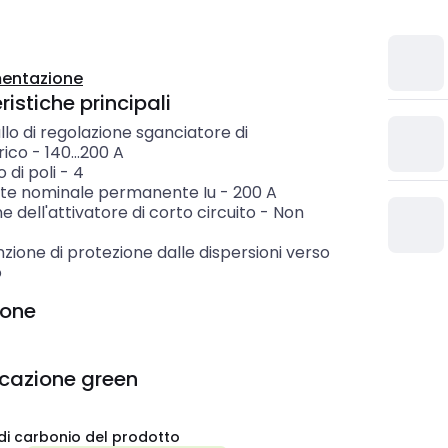
entazione
istiche principali
llo di regolazione sganciatore di
rico
-
140...200
A
di poli
-
4
te nominale permanente Iu
-
200
A
e dell'attivatore di corto circuito
-
Non
zione di protezione dalle dispersioni verso
o
ione
icazione green
di carbonio del prodotto