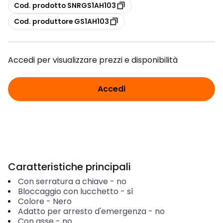
copia
Cod. prodotto SNRGS1AH103
copia
Cod. produttore GS1AH103
Accedi per visualizzare prezzi e disponibilità
Accedi
Caratteristiche principali
Con serratura a chiave
-
no
Bloccaggio con lucchetto
-
sì
Colore
-
Nero
Adatto per arresto d'emergenza
-
no
Con asse
-
no