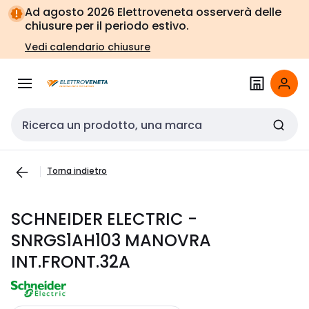
Vai alla
Vai
Ad agosto 2026 Elettroveneta osserverà delle
navigazione
alla
chiusure per il periodo estivo.
pagina
Vedi calendario chiusure
Cerca input
Torna indietro
SCHNEIDER ELECTRIC -
SNRGS1AH103 MANOVRA
INT.FRONT.32A